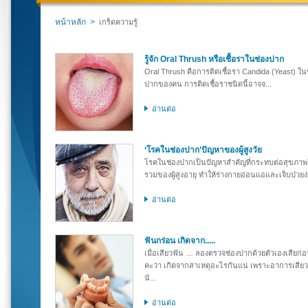
หน้าหลัก
>
เกร็ดความรู้
รู้จัก Oral Thrush หรือเชื้อราในช่องปาก
Oral Thrush คือการติดเชื้อรา Candida (Yeast) ใน
ปากของคน การติดเชื้อราชนิดนี้อาจจ...
อ่านต่อ
‘โรคในช่องปาก’ปัญหาของผู้สูงวัย
โรคในช่องปากเป็นปัญหาสำคัญที่กระทบต่อสุขภา
รวมของผู้สูงอายุ ทำให้ร่างกายอ่อนแอและเจ็บป่วยง่า
อ่านต่อ
ฟันกร่อน เกิดจาก.....
เมื่อเสียวฟัน … ลองตรวจช่องปากด้วยตัวเองเสียก่
คะว่า เกิดจากสาเหตุอะไรกันแน่ เพราะอาการเสีย
นั...
อ่านต่อ