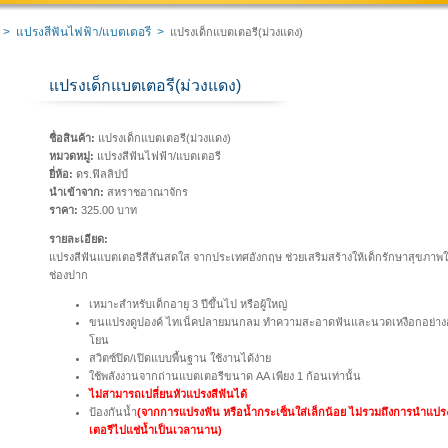
>
แปรงสีฟันไฟฟ้า/แบตเตอรี
>
แปรงเด็กแบตเตอรี(ม่วงแดง)
แปรงเด็กแบตเตอรี(ม่วงแดง)
ชื่อสินค้า:
แปรงเด็กแบตเตอรี(ม่วงแดง)
หมวดหมู่:
แปรงสีฟันไฟฟ้า/แบตเตอรี
ยี่ห้อ:
ดร.ฟิลลิปป์
นำเข้าจาก:
สหราชอาณาจักร
ราคา:
325.00 บาท
รายละเอียด:
แปรงสีฟันแบตเตอรีสีสันสดใส จากประเทศอังกฤษ ช่วยเสริมสร้างให้เด็กรักษาสุขภาพ
ช่องปาก
เหมาะสำหรับเด็กอายุ 3 ปีขึ้นไป หรือผู้ใหญ่
ขนแปรงดูปองค์ ไทเน็คปลายมนกลม ทำความสะอาดฟันและนวดเหงือกอย่าง
โยน
สวิตซ์ปิด/เปิดแบบพื้นฐาน ใช้งานได้ง่าย
ใช้พลังงานจากถ่านแบตเตอรีขนาด AA เพียง 1 ก้อนเท่านั้น
ไม่สามารถเปลี่ยนหัวแปรงสีฟันได้
ป้องกันน้ำ
(จากการแปรงฟัน หรือน้ำกระเซ็นใส่เล็กน้อย ไม่รวมถึงการนำแป
เตอรีไปแช่น้ำเป็นเวลานาน)